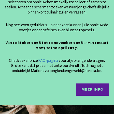
selecteren om opnieuw het smakelijkste collectief samen te
stellen. Achter de schermen zoeken we naar jonge chefs die jullie
binnenkort culinair zullen verrassen.
Nog héél even geduld dus… binnenkort kunnen jullie opnieuw de
voetjes onder tafel schuiven bij onze topchefs.
Van
1 oktober 2026 tot 10 november 2026
en van
1 maart
2027 tot 10 april 2027
.
Check zeker onze
FAQ-pagina
voor al je prangende vragen.
Grote kans dat je daar het antwoord vindt. Toch nog iets
onduidelijk? Mail ons via jongkeukengeweld@horeca.be.
MEER INFO