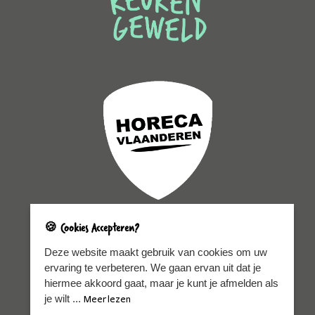
🍪 Cookies Accepteren?
Sitemap
Legal
Deze website maakt gebruik van cookies om uw
ervaring te verbeteren. We gaan ervan uit dat je
Home
Privacy policy
Chefs 2025-2026
Cookie policy
hiermee akkoord gaat, maar je kunt je afmelden als
Nieuws
je wilt ...
Meer lezen
Picture perfect