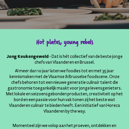
Hot plates, young rebels
Jong Keukengeweld
- Dat is hét collectief van de beste jonge
chefs van Vlaanderen en Brussel.
Al meer dan 10 jaar laten we foodies tot en met 35 jaar
kennismaken met de Vlaamse & Brusselse foodscene. Onze
chefs behoren tot een nieuwe generatie culinair talent die
gastronomie toegankelijk maakt voor jonge levensgenieters.
Met lokale en seizoensgebonden producten, creativiteit op het
bord en een passie voor hun vak tonen zij het beste wat
Vlaanderen culinair te bieden heeft. Een initiatief van Horeca
Vlaanderen by the way.
Momenteel zijn we volop aan het proeven, ontdekken en