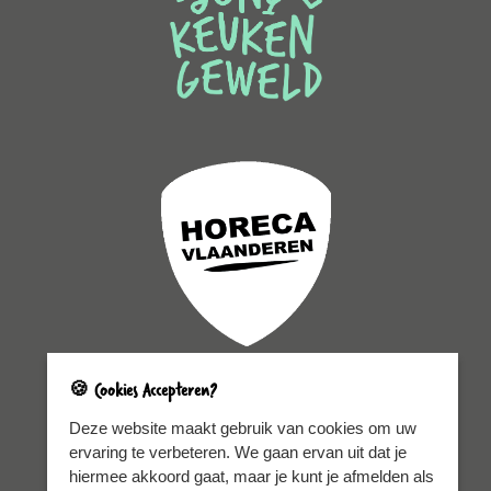
🍪 Cookies Accepteren?
Sitemap
Legal
Deze website maakt gebruik van cookies om uw
ervaring te verbeteren. We gaan ervan uit dat je
Home
Privacy policy
Chefs 2025-2026
Cookie policy
hiermee akkoord gaat, maar je kunt je afmelden als