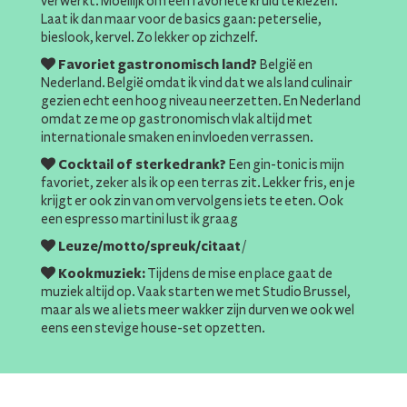
verwerkt. Moeilijk om één favoriete kruid te kiezen.
Laat ik dan maar voor de basics gaan: peterselie,
bieslook, kervel. Zo lekker op zichzelf.
Favoriet gastronomisch land?
België en
Nederland. België omdat ik vind dat we als land culinair
gezien echt een hoog niveau neerzetten. En Nederland
omdat ze me op gastronomisch vlak altijd met
internationale smaken en invloeden verrassen.
Cocktail of sterkedrank?
Een gin-tonic is mijn
favoriet, zeker als ik op een terras zit. Lekker fris, en je
krijgt er ook zin van om vervolgens iets te eten. Ook
een espresso martini lust ik graag
Leuze/motto/spreuk/citaat
/
Kookmuziek:
Tijdens de mise en place gaat de
muziek altijd op. Vaak starten we met Studio Brussel,
maar als we al iets meer wakker zijn durven we ook wel
eens een stevige house-set opzetten.