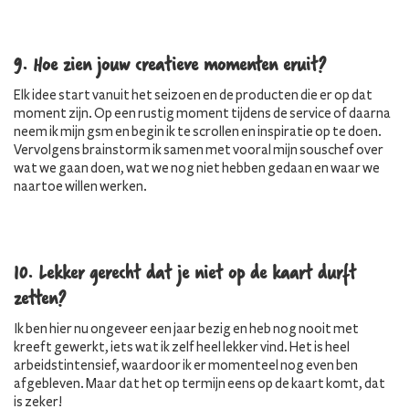
9. Hoe zien jouw creatieve momenten eruit?
Elk idee start vanuit het seizoen en de producten die er op dat
moment zijn. Op een rustig moment tijdens de service of daarna
neem ik mijn gsm en begin ik te scrollen en inspiratie op te doen.
Vervolgens brainstorm ik samen met vooral mijn souschef over
wat we gaan doen, wat we nog niet hebben gedaan en waar we
naartoe willen werken.
10. Lekker gerecht dat je niet op de kaart durft
zetten?
Ik ben hier nu ongeveer een jaar bezig en heb nog nooit met
kreeft gewerkt, iets wat ik zelf heel lekker vind. Het is heel
arbeidstintensief, waardoor ik er momenteel nog even ben
afgebleven. Maar dat het op termijn eens op de kaart komt, dat
is zeker!