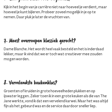
Kijk in het begin van je carrière niet naar hoeveel je verdient, maar
hoeveel je kunt bijleren. Probeer zoveel mogelijk in je op te
nemen. Daar pluk je later de vruchten van.
7. Meest overroepen klassiek gerecht?
Dame Blanche. Het wordt heel vaak besteld en het is inderdaad
lekker, maar ik vind dat we er toch wat creatiever mee zouden
mogen worden.
8. Vervelendste keukenklus?
Groenten of kruiden in grote hoeveelheden plukken en op
ijswater leggen. Zeker toen ik in een grote keuken als die van The
Jane werkte, vond ik dat een vervelend karwei. Maar het was altijd
fijn als het gebeurd was en de service daardoor sneller liep.