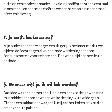
altijd op een moderne manier. Lokale ingrediënten staan centraal
in ons menu en daarmee creëren we een harmonie tussen smaak,
sfeer en beleving.
2. Je eerste kookervaring?
Mijn ouders hadden vroeger een slagerij. Ik herinner me dat we
tijdens de feestdagen al vrij snel mee werden ingezet om
fondueschotels voor te bereiden. Dat was altijd een heel leuke
periode.
3. Wanneer wist je: ik wil kok worden?
Dat idee was er niet meteen. Het is een zoektocht geweest na
mijn middelbaar om te weten welke richting ik uit wilde gaan.
Tijdens een sabbatjaar waagde ik mij aan het koken en ik had de
smaak snel te pakken.